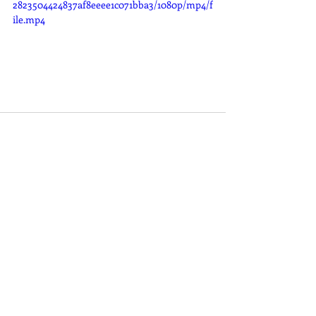
2823504424837af8eeee1c071bba3/1080p/mp4/f
ile.mp4
Posts récents
Voir tout