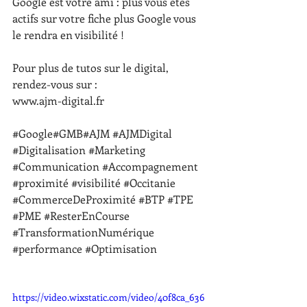
Google est votre ami : plus vous êtes 
actifs sur votre fiche plus Google vous 
le rendra en visibilité !
Pour plus de tutos sur le digital, 
rendez-vous sur :
www.ajm-digital.fr 
#Google
#GMB#AJM 
#AJMDigital
#Digitalisation
#Marketing
#Communication
#Accompagnement
#proximité
#visibilité
#Occitanie
#CommerceDeProximité
#BTP
#TPE
#PME
#ResterEnCourse
#TransformationNumérique
#performance
#Optimisation
https://video.wixstatic.com/video/40f8ca_636