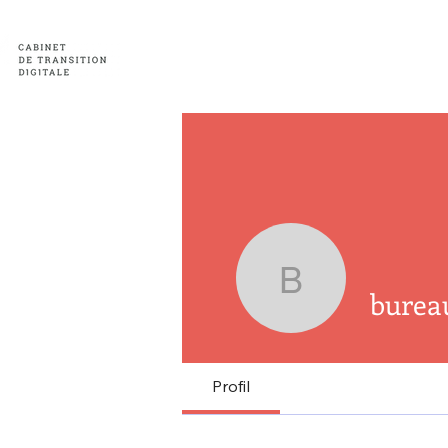
Accueil
Nos soluti
bureauajm
burea
Profil