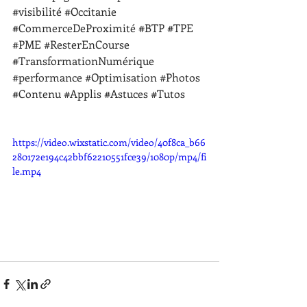
#visibilité
#Occitanie
#CommerceDeProximité
#BTP
#TPE
#PME
#ResterEnCourse
#TransformationNumérique
#performance
#Optimisation
#Photos
#Contenu
#Applis
#Astuces
#Tutos
https://video.wixstatic.com/video/40f8ca_b66
280172e194c42bbf62210551fce39/1080p/mp4/fi
le.mp4