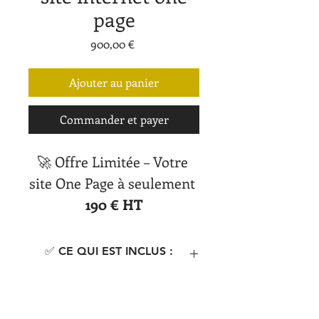
page
Prix
900,00 €
Ajouter au panier
Commander et payer
🚀 Offre Limitée – Votre 
site One Page à seulement 
190 € HT
Vous lancez votre activité 
✅ CE QUI EST INCLUS :
ou souhaitez simplement 
Design professionnel et personnalisé
 à 
être présent en ligne ?
💡 POURQUOI UN SITE ONE
votre image
Profitez de notre 
offre 
PAGE ?
Optimisation mobile
 (responsive 