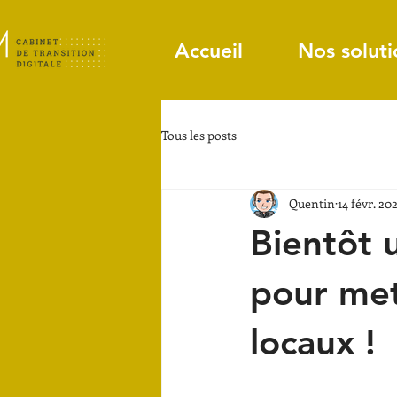
Accueil
Nos soluti
Tous les posts
Quentin
14 févr. 20
Bientôt 
pour met
locaux !