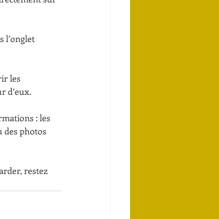
 l’onglet 
r les 
ur d’eux.
mations : les 
u des photos 
arder, restez 