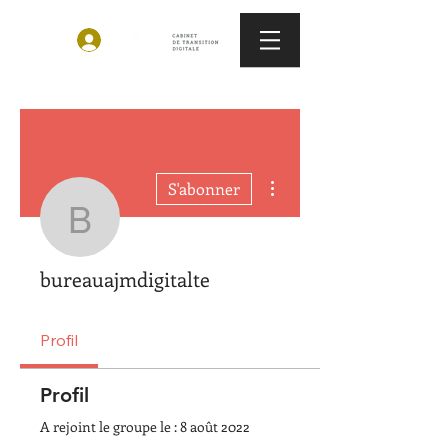
Plus d'actions
S'abonner
bureauajmdigitalte
bureauajmdigitalte
Profil
Profil
A rejoint le groupe le : 8 août 2022