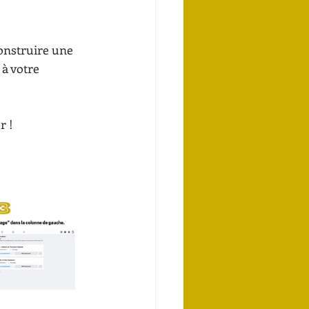
onstruire une 
à votre 
r !