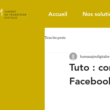
Accueil
Nos soluti
Tous les posts
bureauajmdigitalte
Tuto : c
Facebook