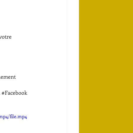
votre 
nement
n
#Facebook
mp4/file.mp4