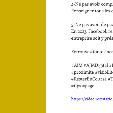
4-Ne pas avoir complé
Renseigner tous les 
5-Ne pas avoir de pa
En 2023, Facebook res
entreprise soit y pré
Retrouvez toutes nos 
#AJM
#AJMDigital
#D
#proximité
#visibilit
#ResterEnCourse
#T
#tips
#page
https://video.wixstat