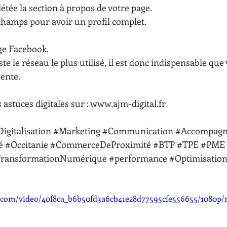
tée la section à propos de votre page.
champs pour avoir un profil complet.
ge Facebook.
te le réseau le plus utilisé, il est donc indispensable que 
sente.
astuces digitales sur : www.ajm-digital.fr 
igitalisation
#Marketing
#Communication
#Accompag
é
#Occitanie
#CommerceDeProximité
#BTP
#TPE
#PME
ransformationNumérique
#performance
#Optimisatio
ic.com/video/40f8ca_b6b50fd3a6cb41e28d77595cfe556655/1080p/