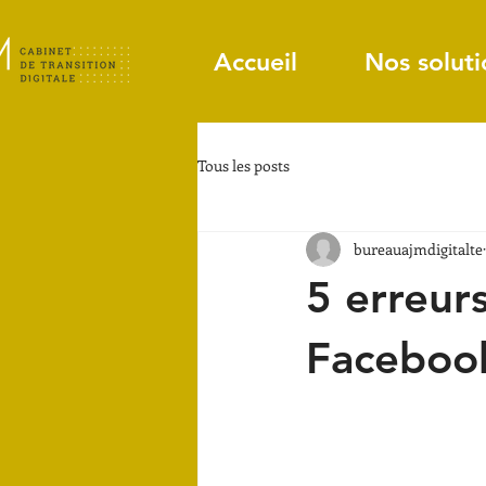
Accueil
Nos soluti
Tous les posts
bureauajmdigitalte
5 erreur
Facebook