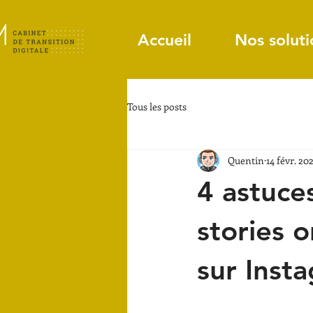
Accueil
Nos soluti
Tous les posts
Quentin
14 févr. 20
4 astuce
stories 
sur Inst