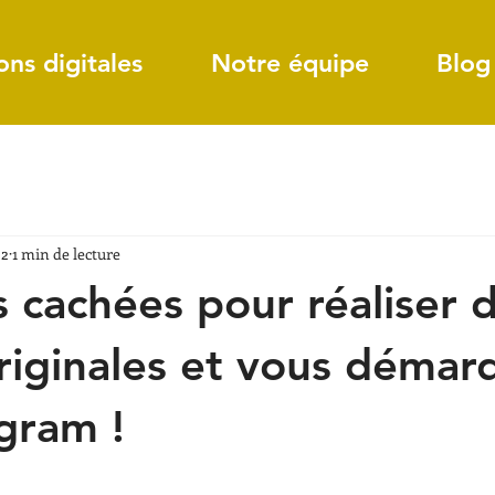
ons digitales
Notre équipe
Blog
22
1 min de lecture
s cachées pour réaliser 
originales et vous démar
agram !